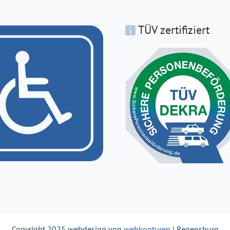
TÜV zertifiziert
Copyright 2025 webdesign von
webkonturen
| Regensburg