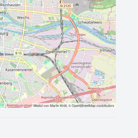
Modul von
Martin Kröll
,
© OpenStreetMap contributors